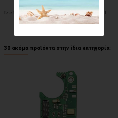
Πλακέτα Φόρτισης Με Μικρόφωνο για Xiaomi Pocophone F1
30 ακόμα προϊόντα στην ίδια κατηγορία: