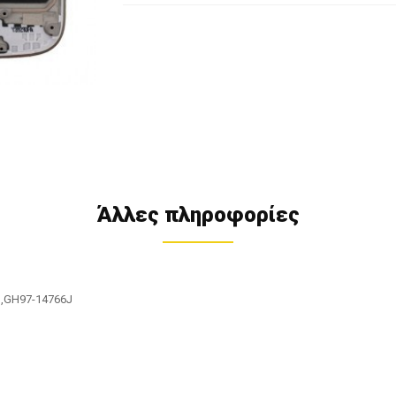
Άλλες πληροφορίες
νη,GH97-14766J