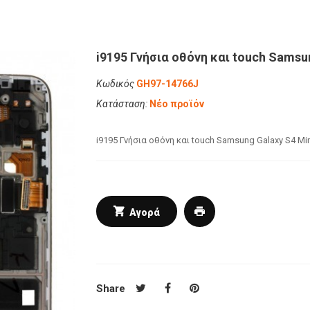
i9195 Γνήσια οθόνη και touch Samsu
Κωδικός
GH97-14766J
Κατάσταση:
Νέο προϊόν
i9195 Γνήσια οθόνη και touch Samsung Galaxy S4 Mi
Αγορά
Share